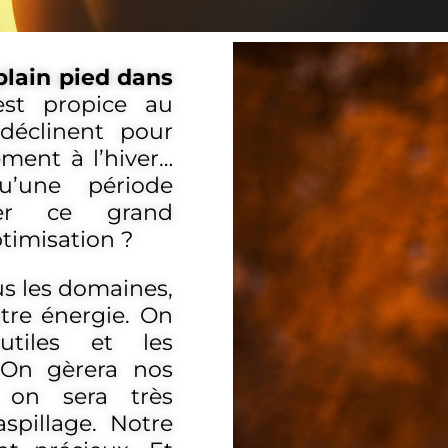
lain pied dans
st propice au
 déclinent pour
ment à l’hiver…
’une période
rer ce grand
ptimisation ?
s les domaines,
tre énergie. On
nutiles et les
 On gèrera nos
, on sera très
aspillage. Notre