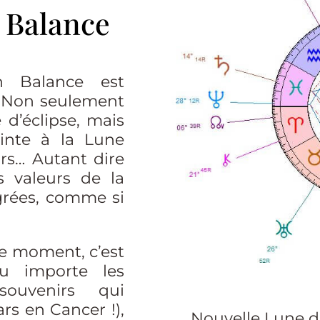
 Balance
n Balance est
. Non seulement
 d’éclipse, mais
ointe à la Lune
rs… Autant dire
s valeurs de la
grées, comme si
e moment, c’est
eu importe les
ouvenirs qui
rs en Cancer !),
Nouvelle Lune d