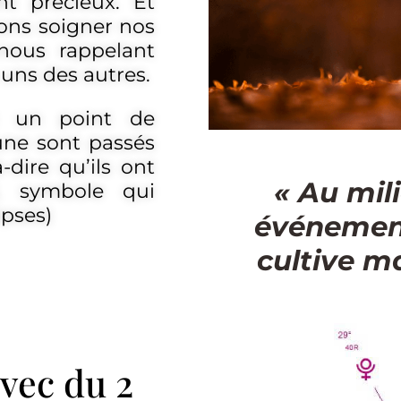
nt précieux. Et
ons soigner nos
 nous rappelant
uns des autres.
t un point de
Lune sont passés
à-dire qu’ils ont
« Au mili
, symbole qui
ipses)
événement
cultive ma
vec du 2