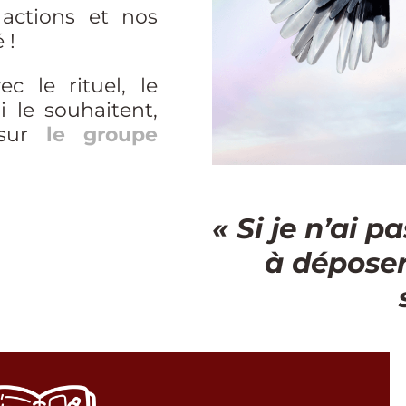
 actions et nos
 !
ec le rituel, le
 le souhaitent,
 sur
le groupe
« Si je n’ai p
à déposer,